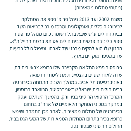
שנים בתחומי הכירורגיה הכללית והכירורגיה האונקולוגית
(ניתוחי מחלות ממאירות).
משנת 2002 ועד 2013 ניהל פרופ' פפא את המחלקה
לכירורגיה כללית ואונקולוגית ומרכז מירב לבריאות השד
בבית החולים ע"ש שיבא בתל השומר.
כיום מנהל פרופסור
פפא קליניקה פרטית בבית חולים אסותא ברמת החייל ת"א.
החזון שלו הוא להקים מרכזי שד לאבחון וטיפול כולל בבעיות
שד במספר מוקדים בארץ.
פרופסור פפא החל את הקריירה שלו כרופא צבאי ביחידת
שדה לאחר שסיים בהצטיינות את לימודי הרפואה
באוניברסיטת תל אביב. במהלך השנים התמחה בכירורגיה
בבית חולים בית ישראל שבאוניברסיטת הרווארד בבוסטון,
המרכז הרפואי הר סיני בניו יורק, בהמשך השתלם ועסק
במחקר במכוני המחקר הלאומיים של ארה"ב בתחום
הכירורגיה של מחלות ממאירות. לאחר מכן התמחה ושימש
כרופא בכיר בתחום המחלות הממאירות של המעי הגס בבית
החולים הר סיני שבטורונטו.