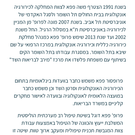
בשנת 1991 הצטרף משה פפא לצוות המחלקה לכירורגיה
אונקולוגית בבית החולים תל השומר ולסגל האקדמי של
אוניברסיטת תל אביב. בשנת 2007 מונה לפרופ' מן המניין
לכירורגיה באוניברסיטת ת"א במסלול הרגיל. החל משנת
2002 ועד שנת 2013 שימש פרופ' פפא כמנהל מחלקת
כירורגיה כללית וכירורגיה אונקולוגית במרכז הרפואי על שם
שיבא בתל השומר. במסגרת עבודתו בתל השומר הקים
בשיתוף עם משפחת פלשדו את מרכז "מירב לבריאות השד"
פרופסור פפא משמש כחבר בוועדות בינלאומיות בתחום
הכירורגיה האונקולוגית וסרטן השד וכן משמש כחבר
במועצה הלאומית לאונקולוגיה ובוועדה לאישור מחקרים
קליניים במשרד הבריאות.
פרופ' פפא דוגל בשיטת טיפול רב מערכתית הוליסטית
המשלבת ייעוץ והכוונה של הטיפול באמצעות עבודת
צוות המגבשת תכנית טיפולית ומעקב ארוך טווח. שיטה זו