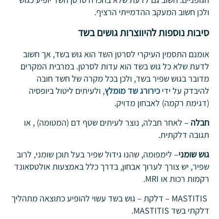
ולכן חשוב המעקב ההדמייתי הרציף.
סיבות נוספות להיווצרות גושים בשד
אומנם התסמין העיקרי לסרטן השד הוא גוש בשד, אך חשוב
לדעת שלא כל גוש בשד הוא עדות לסרטן. במרבית המקרים
מדובר בגוש שפיר בשד, ולכן בכל מקרה של חשד חובה
להיבדק על ידי
כירורג שד מומלץ
, ולעיתים ליטול ביופסיה
(דגימת רקמה) לאבחון מדויק.
חבלה
– לאחר חבלה, נוצר לעיתים שטף דם (המטומה) , או
תגובה דלקתית.
גוש שומני
– לימפומה, שהנו גידול שפיר בעל תוכן שומני, לרוב
שפיר, יש צורך לערוך אבחון, בדרך כלל באמצעות אולטסאונד
רקמות רכות או MRI.
MASTITIS – דלקת – גוש בשד עשוי להופיע כתוצאה מתהליך
דלקתי בשד MASTITIS.