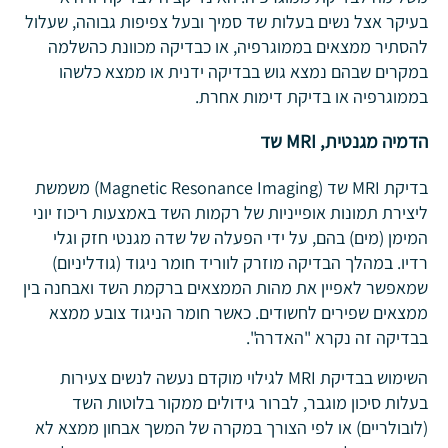
בעיקר אצל נשים בעלות שד סמיך ובעל צפיפות גבוהה, שעלול
להסתיר ממצאים בממוגרפיה, או כבדיקה מכוונת כהשלמה
במקרים שבהם נמצא גוש בבדיקה ידנית או ממצא כלשהו
בממוגרפיה או בדיקת דימות אחרת.
הדמיה מגנטית,
MRI
שד
בדיקת MRI שד (Magnetic Resonance Imaging) משמשת
ליצירת תמונות אופייניות של רקמות השד באמצעות ריכוז יוני
המימן (מים) בהם, על ידי הפעלה של שדה מגנטי חזק וגלי
רדיו. במהלך הבדיקה מוזרק לווריד חומר ניגוד (גודליניום)
שמאפשר לאפיין את מהות הממצאים ברקמת השד ואבחנה בין
ממצאים שפירים לחשודים. כאשר חומר הניגוד צובע ממצא
בבדיקה זה נקרא "האדרה".
השימוש בבדיקת MRI לגילוי מוקדם נעשה לנשים צעירות
בעלות סיכון מוגבר, לברור גידולים ממקור בלוטות השד
(לובולריים) או לפי הצורך במקרה של המשך אבחון ממצא לא