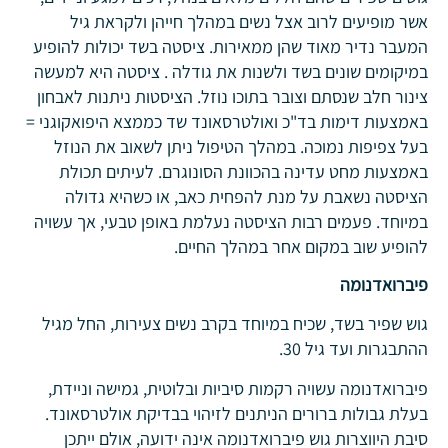
אשר מופיעים לרוב אצל נשים במהלך חייהן ולקראת גיל
המעבר נדיר מאוד שהן ממאירות. ציסטה בשד יכולות להופיע
במיקומים שונים בשד ולשנות את גודלה . ציסטה היא למעשה
צינור חלב שנסתם וצובר בתוכו נוזל. הציסטות ניתנות לאבחון
באמצעות דימות בד"כ ואולטרסאונד שד כממצא היפואקוגני =
בעל צפיפות נמוכה. במהלך הטיפול ניתן לשאוב את הנוזל
באמצעות מחט עדינה בהכוונת הסונוגרם. לעיתים תכולת
הציסטה נשאבת על מנת להפחית כאב, או כשהיא גדולה
במיוחד. פעמים רבות הציסטה נעלמת באופן טבעי, אך עשויה
להופיע שוב במקום אחר במהלך החיים.
פיברואדנומה
גוש שפיר בשד, שכיח במיוחד בקרב נשים צעירות, החל מגיל
ההתבגרות ועד גיל 30.
פיברואדנומה עשויה רקמות סיביות ובלוטית, גמישה וניידת,
בעלת גבולות ברורים הניתנים לזיהוי בבדיקת אולטרסאונד.
סיבת היווצרות גוש פיברואדנומה אינה ידועה, אולם ייתכן