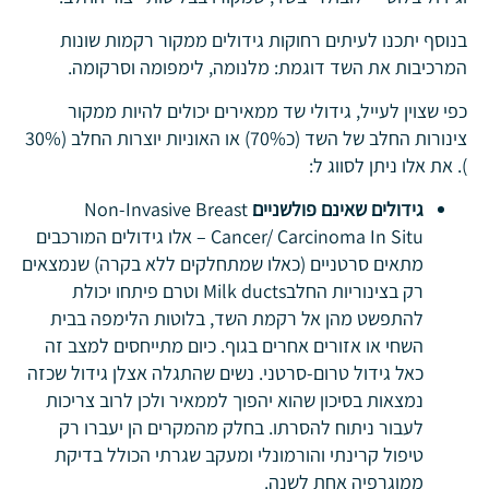
בנוסף יתכנו לעיתים רחוקות גידולים ממקור רקמות שונות
המרכיבות את השד דוגמת: מלנומה, לימפומה וסרקומה.
כפי שצוין לעייל, גידולי שד ממאירים יכולים להיות ממקור
צינורות החלב של השד (כ70%) או האוניות יוצרות החלב (30%
). את אלו ניתן לסווג ל:
גידולים שאינם פולשניים
Non-Invasive Breast
Cancer/ Carcinoma In Situ – אלו גידולים המורכבים
מתאים סרטניים (כאלו שמתחלקים ללא בקרה) שנמצאים
רק בצינוריות החלבMilk ducts וטרם פיתחו יכולת
להתפשט מהן אל רקמת השד, בלוטות הלימפה בבית
השחי או אזורים אחרים בגוף. כיום מתייחסים למצב זה
כאל גידול טרום-סרטני. נשים שהתגלה אצלן גידול שכזה
נמצאות בסיכון שהוא יהפוך לממאיר ולכן לרוב צריכות
לעבור ניתוח להסרתו. בחלק מהמקרים הן יעברו רק
טיפול קרינתי והורמונלי ומעקב שגרתי הכולל בדיקת
ממוגרפיה אחת לשנה.