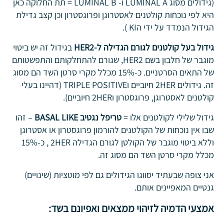
(גידולים מסוג LUMINAL A ו- LUMINAL B = תת החלוקה כאן
היא לפי נוכחות קולטנים לאסטרוגן ופרוגסטרון וכן קצב גדילת
הגידול הנמדד על ידי הKI ).
גידול בעל קולטנים לגורם הגדילה ל-HER2
בגידול זה יש ביטוי
מוגבר של חלבון בשם HER2, שגורם להתחלקותם והתפשטותם
של התאים הסרטניים. כ-15% מכלל מקרי סרטן השד הם מסוג
זה. גידולים 2HER חיוביים וTRIPLE POSITIVE (דהיינו בעלי
קולטנים לאסטרוגן, פרוגסטרון ו2HER חיוביים).
גידול שלילי לקולטנים אלו =
טריפל נגטיב BASAL LIKE
– זהו
שבו אין נוכחות של הקולטנים להורמון פרוגסטרון או אסטרוגן
וללא ביטוי מוגבר של הקולטן לגורם הגדילה 2HER , כ-15%
מכלל מקרי סרטן השד הם מסוג זה.
אני צופה שבעתיד יסווגו הגידולים גם לפי מוטציות (שינויים)
גנטיים המאפיינים אותם.
אמצעי הדמיה לזיהוי ממצאים ואפיונם בשד: