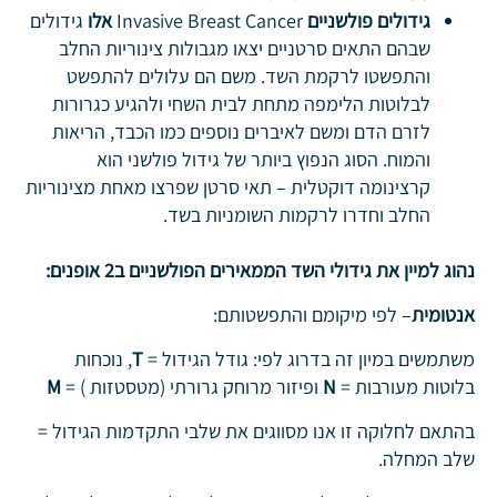
גידולים פולשניים
Invasive Breast Cancer
אלו
גידולים
שבהם התאים סרטניים יצאו מגבולות צינוריות החלב
והתפשטו לרקמת השד. משם הם עלולים להתפשט
לבלוטות הלימפה מתחת לבית השחי ולהגיע כגרורות
לזרם הדם ומשם לאיברים נוספים כמו הכבד, הריאות
והמוח. הסוג הנפוץ ביותר של גידול פולשני הוא
קרצינומה דוקטלית – תאי סרטן שפרצו מאחת מצינוריות
החלב וחדרו לרקמות השומניות בשד.
נהוג למיין את גידולי השד הממאירים הפולשניים ב2 אופנים:
אנטומית
– לפי מיקומם והתפשטותם:
משתמשים במיון זה בדרוג לפי: גודל הגידול =
T
, נוכחות
בלוטות מעורבות =
N
ופיזור מרוחק גרורתי (מטסטזות ) =
M
בהתאם לחלוקה זו אנו מסווגים את שלבי התקדמות הגידול =
שלב המחלה.