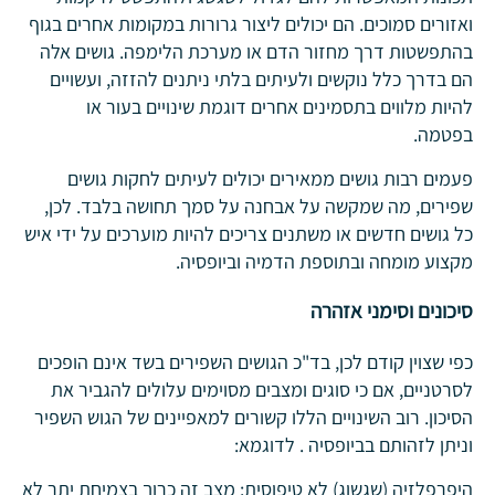
ואזורים סמוכים. הם יכולים ליצור גרורות במקומות אחרים בגוף
בהתפשטות דרך מחזור הדם או מערכת הלימפה. גושים אלה
הם בדרך כלל נוקשים ולעיתים בלתי ניתנים להזזה, ועשויים
להיות מלווים בתסמינים אחרים דוגמת שינויים בעור או
בפטמה.
פעמים רבות גושים ממאירים יכולים לעיתים לחקות גושים
שפירים, מה שמקשה על אבחנה על סמך תחושה בלבד. לכן,
כל גושים חדשים או משתנים צריכים להיות מוערכים על ידי איש
מקצוע מומחה ובתוספת הדמיה וביופסיה.
סיכונים וסימני אזהרה
כפי שצוין קודם לכן, בד"כ הגושים השפירים בשד אינם הופכים
לסרטניים, אם כי סוגים ומצבים מסוימים עלולים להגביר את
הסיכון. רוב השינויים הללו קשורים למאפיינים של הגוש השפיר
וניתן לזהותם בביופסיה . לדוגמא:
היפרפלזיה (שגשוג) לא טיפוסית: מצב זה כרוך בצמיחת יתר לא