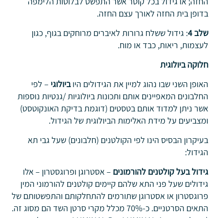
החזה; או גידול בכל קוטר אשר התפשט לבלוטות הלימפה
בדופן בית החזה לאורך עצם החזה.
שלב 4
: גידול ששלח גרורות לאיברים מרוחקים בגוף, כגון
לעצמות, ריאות, כבד או מוח.
חלוקה
ביולוגית
האופן השני שבו נהוג למיין את הגידולים היו
ביולוגי
– לפי
החלבונים המאפיינים אותם ותכונות ביולוגיות /גנטיות נוספות
אשר ניתן למדוד אותם בטסטים (דוגמת בדיקת האונקוטסט)
ומצביעים על מידת האלימות הביולוגית של הגידול.
בעיקרון הבסיס הינו לפי הקולטנים (חלבונים) שעל גבי תא
הגידול:
גידול בעל קולטנים להורמונים
– אסטרוגן ופרוגסטרון – אלו
גידולים שעל פני התא שלהם קיימים קולטנים להורמוני המין
פרוגסטרון או אסטרוגן שתורמים להתחלקותם והתפשטותם של
התאים הסרטניים. כ-70% מכלל מקרי סרטן השד הם מסוג זה.