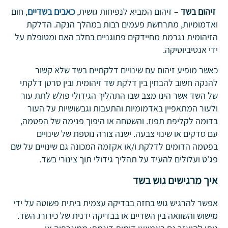
זיהום בשד
– זיהום המביא לנפיחות גושית,
כאבים בשדיים
, חום
ואדמומיות, מתרחשת פעמים רבות במהלך הנקה. הדלקת
הזיהומית נגרמת מחיידקים פתוגניים בחלב האם ומטופלת על
ידי אנטיביוטיקה.
כאשר מופיע זיהום עם שינויים דלקתיים בשד שלא קשור
להנקה חשוב להבחין בין דלקת שד זיהומית ובין סרטן דלקתי
של השד אשר הינו מצב שבו התהליך הגידולי פולש לתת עור
ולעור המתאפיין באדמומיות והתעבות וגבשושיות על העור
בדומה לקליפת תפוז. והשטחה או היפוך פנימה של הפטמה,
עם סדקים או שינוי צבעה. ישנה צורה נוספת של שינויים
בפטמה הדומים לדלקת ו/או אקזמה המכונה גם שינויים על שם
פג'ט ועלולים להעיד על תהליך גידולי תוך צינורי בשד.
איך מרגישים גוש בשד
אפשר להרגיש גוש בחזה בבדיקה עצמית ביתית פשוטה על ידי
מישוש והשוואה בין השדיים או בבדיקה ידנית של כירורג השד.