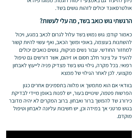
ניתן להיעזר גם באמצעי דימות דוגמת: ממוגרפיה או
אולטרסאונד יכולים לזהות גושים בשד.
הרגשתי גוש כואב בשד, מה עלי לעשות?
כאמור קודם: גוש נמוש בשד עלול לגרום לכאב במגע, ויכול
להשתנות בעוצמה, באופי ומשך הכאב, ואף עשוי להיות קשור
למחזור החודשי. עבור נשים מניקות, גושים כואבים יכולים
להעיד על צינור חלב חסום או זיהום, אשר דורשים גם טיפול
רפואי. בכל מקרה, גילוי גוש בשד מצדיק פניה לייעוץ לאבחון
מקצועי. לכן לאחר הגילוי של ממצא
בוודאי אם הוא מתמשך או מלווה בתסמינים אחרים כגון
הפרשות פטמה, שינויים בעור, יש לפנות באופן מיידי לבדיקת
כירורג שד להמשך ברור ואבחון. ברוב המקרים לא יהיה מדובר
בגוש סרטני אך במידה וכן, יש חשיבות עליונה לאבחון וטיפול
מוקדם.