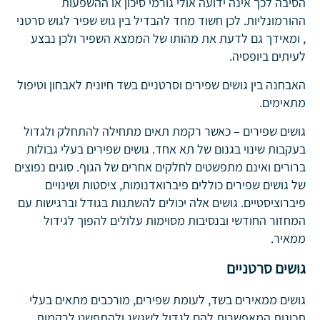
הסיבה לכך אינה ידועה אולי גורמי סיכון או ההשפעות
ההורמונליות. לכן חשוד מחד להבדיל בין גוש שפיר לגוש סרטני
, ומאידך גם לדעת את מהותו של הממצא השפיר ולכן נבצע
לעיתים ביופסיה.
האבחנה בין גושים שפירים וסרטניים בשד חיונית לאבחון וטיפול
מתאימים.
גושים שפירים – כאשר רקמת תאים מתחילה להתחלק ולגדול
בעקבות שינוי בגנום של תא אחד. גושים שפירים בעלי גבולות
ברורים ואינם מתפשטים לחלקים אחרים של הגוף. סוגים נפוצים
של גושים שפירים כוללים פיברואדנומות, ציסטות ושינויים
פיברוציסטיים. גושים אלה יכולים להשתנות בגודל וברגישות עם
המחזור החודשי ובנסיבות מסוימות עלולים להפוך לגידול
ממאיר.
גושים סרטניים
גושים ממאירים בשד, לעומת שפירים, מורכבים מתאים בעלי
תכונות המאפשרות להם לגדול לשגשג ולהתפשט לרקמות