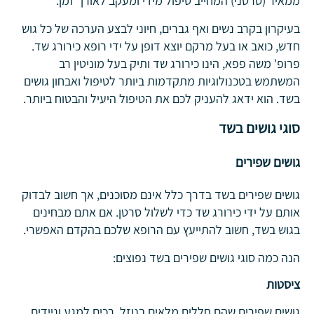
ממאיר (סרטני) המחייב טיפול מידי ומעקב לאורך זמן.
בעיקרון בקרב נשים ואף גברים, חיוני לבצע הערכה של כל גוש
חדש, כואב או בעל מרקם יוצא דופן על ידי רופא כירורג שד.
פרופ' משה פפא, הינו כירורג שד ותיק בעל מוניטין רב
המשתמש בטכנולוגיות מתקדמות ביותר לטיפול ואבחון גושים
בשד. הוא ידאג להעניק לכם את הטיפול היעיל והבטוח ביותר.
סוגי גושים בשד
גושים שפירים
גושים שפירים בשד בדרך כלל אינם מסוכנים, אך חשוב לבדוק
אותם על ידי כירורג שד כדי לשלול סרטן. אם אתם מבחינים
בגוש בשד, חשוב להתייעץ עם הרופא שלכם בהקדם האפשרי.
הנה כמה סוגי גושים שפירים בשד נפוצים:
ציסטות
גושים שפירים שהם חללים מלאים בנוזל, רכים למגע וניידים,