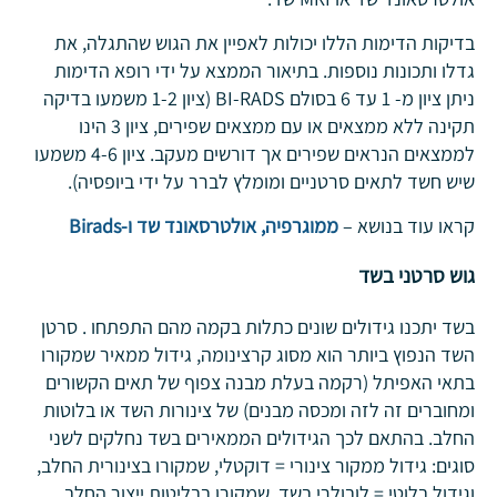
בדיקות הדימות הללו יכולות לאפיין את הגוש שהתגלה, את
גדלו ותכונות נוספות. בתיאור הממצא על ידי רופא הדימות
ניתן ציון מ- 1 עד 6 בסולם BI-RADS (ציון 1-2 משמעו בדיקה
תקינה ללא ממצאים או עם ממצאים שפירים, ציון 3 הינו
לממצאים הנראים שפירים אך דורשים מעקב. ציון 4-6 משמעו
שיש חשד לתאים סרטניים ומומלץ לברר על ידי ביופסיה).
קראו עוד בנושא –
ממוגרפיה, אולטרסאונד שד ו-Birads
גוש סרטני בשד
בשד יתכנו גידולים שונים כתלות בקמה מהם התפתחו . סרטן
השד הנפוץ ביותר הוא מסוג קרצינומה, גידול ממאיר שמקורו
בתאי האפיתל (רקמה בעלת מבנה צפוף של תאים הקשורים
ומחוברים זה לזה ומכסה מבנים) של צינורות השד או בלוטות
החלב. בהתאם לכך הגידולים הממאירים בשד נחלקים לשני
סוגים: גידול ממקור צינורי = דוקטלי, שמקורו בצינורית החלב,
וגידול בלוטי = לובולרי בשד, שמקורו בבליטות ייצור החלב.