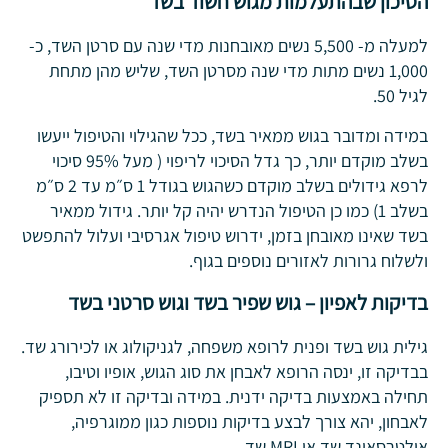
הסיכון שבהתעלמות מגוש חשוד בשד
למעלה מ- 5,500 נשים מאובחנות מדי שנה עם סרטן השד, כ-
1,000 נשים מתות מדי שנה מסרטן השד, שליש מהן מתחת
לגיל 50.
במידה ומדובר בגוש ממאיר בשד, ככל שהגילוי והטיפול ייעשו
בשלב מוקדם יותר, כך גדל הסיכוי לריפוי ( מעל 95% סיכוי
לרפא גידולים בשלב מוקדם כשהגוש בגודל 1 ס״מ עד 2 ס״מ
בשלב 1) כמו כן הטיפול הנדרש יהיה קל יותר. גידול ממאיר
בשד שאינו מאובחן בזמן, ידרוש טיפול אגרסיבי ועלול להתפשט
ולשלוח גרורות לאזורים נוספים בגוף.
בדיקות לאפיון – גוש שפיר בשד וגוש סרטני בשד
גילית גוש בשד ופנית לרופא משפחה, לגניקולוג או לכירורג שד.
בבדיקה זו, ינסה הרופא לאבחן את סוג הגוש, אופיו וטיבו,
תחילה באמצעות בדיקה ידנית. במידה ובדיקה זו לא תספיק
לאבחון, יהא צורך לבצע בדיקות נוספות כגון ממוגרפיה,
אולטרסאונד שד או MRI שד.