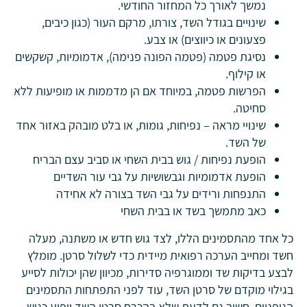
נמשך לאורך כל המחזור החודשי.
שינויים בגודל השד, צורתו, מרקם העור (כגון כיבים,
פצעונים או כיווצים) או צבע.
נסיגת פטמה (פטמה הפונה פנימה), אדמומיות, קשקשים
או קילוף.
הפרשות פטמה, במיוחד אם הן מדממות או מופיעות ללא
סחיטה.
שינויי מראה – נפיחות, גומות, או בלט מובהק באזור אחד
של השד.
הופעת נפיחות / גוש בבית השחי או סביב עצם הבריח
הופעת אדמומיות וגבשושיות על גבי עור השדיים
התנפחות ורידים על גבי השד בצורה לא אחידה
כאב מתמשך בשד או בבית השחי
כל אחד מהתסמינים הללו, לצד גוש חדש או משתנה, מעלה
חשד ומחייב הערכה רפואית מיידית כדי לשלול סרטן. מומלץ
לבצע בדיקות שד וממוגרפיה סדירות, מכיוון שהן יכולות לסייע
בגילוי מוקדם של סרטן השד, עוד לפני התפתחות התסמינים
הגופניים. חשוב גם לדעת שלא בהכרח סרטן השד יופיע כגוש